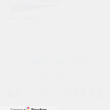
ИНФОРМАЦИЯ
Своими руками
Статьи
Новости
info@polynora.net
8 (800) 234-75-74
БЕСПЛАТНЫЙ НОМЕР ДЛЯ БАЛАКОВО
ООО «Синергия М-Строй»
ИНН: 7734429974
Сайт разработал
ЛИДОЛОВ
Политика конфиденциальности
Сделано в