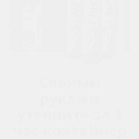
Главная
/
Своими руками
/
Контейнер
Своими
руками
утеплите за 1
час контейнер