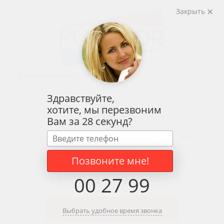
Закрыть
Официальный дистрибьютор
утеплителя Polynor в
Балаково
Здравствуйте,
хотите, мы перезвоним
Вам за 28 секунд?
Есть
Telegram
WhatsApp
Viber
Пишите,
спрашивайте!
info@polynora.net
Позвоните мне!
8 (800) 234-75-74
00
:
27
:
99
БЕСПЛАТНЫЙ НОМЕР ДЛЯ БАЛАКОВО
Выбрать удобное время звонка